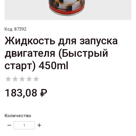
Код:
87392
Жидкость для запуска
двигателя (Быстрый
старт) 450ml





183,08 ₽
Количество
remove
add