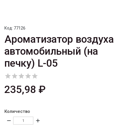
Код:
77126
Ароматизатор воздуха
автомобильный (на
печку) L-05





235,98 ₽
Количество
remove
add