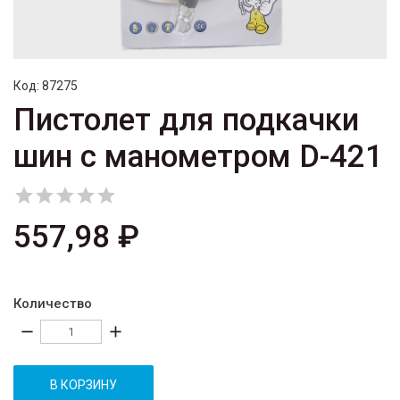
Код:
87275
Пистолет для подкачки
шин с манометром D-421





557,98 ₽
Количество
remove
add
В КОРЗИНУ