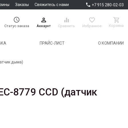

азины
Заказы
Свяжитесь с нами
+7 915 280-02-03





Корзина
Аккаунт
Сравнить
Избранное
Статус заказа
ВКА
ПРАЙС-ЛИСТ
О КОМПАНИИ
атчик дыма)
C-8779 CCD (датчик