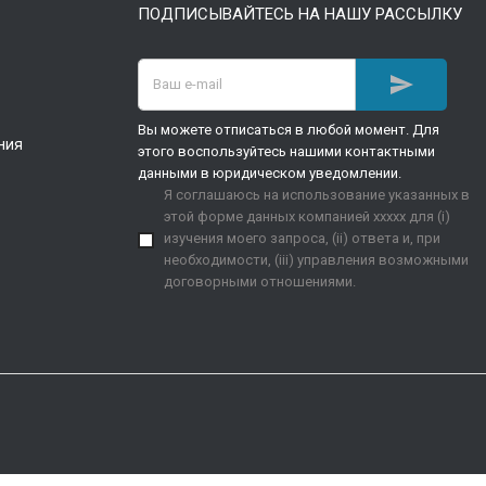
ПОДПИСЫВАЙТЕСЬ НА НАШУ РАССЫЛКУ

Вы можете отписаться в любой момент. Для
ния
этого воспользуйтесь нашими контактными
данными в юридическом уведомлении.
Я соглашаюсь на использование указанных в
этой форме данных компанией xxxxx для (i)
изучения моего запроса, (ii) ответа и, при
необходимости, (iii) управления возможными
договорными отношениями.