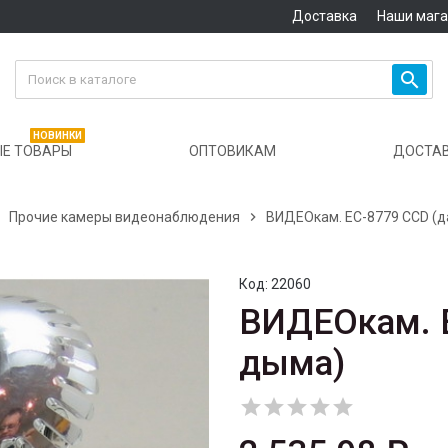
Доставка
Наши маг

НОВИНКИ
Е ТОВАРЫ
ОПТОВИКАМ
ДОСТА

Прочие камеры видеонаблюдения

ВИДЕОкам. EC-8779 CCD (д
Код:
22060
ВИДЕОкам. E
дыма)




