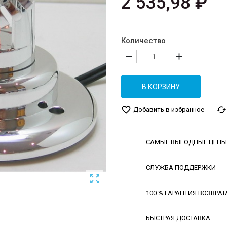
2 535,98 ₽
Количество
remove
add
В КОРЗИНУ
favorite_border
cached
Добавить в избранное
САМЫЕ ВЫГОДНЫЕ ЦЕНЫ
СЛУЖБА ПОДДЕРЖКИ

100 % ГАРАНТИЯ ВОЗВРАТ
БЫСТРАЯ ДОСТАВКА