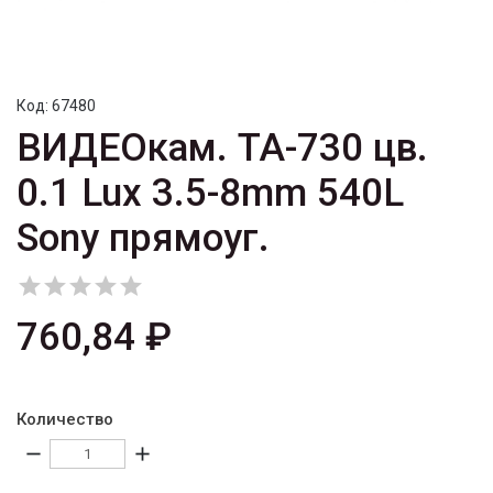
Код:
67480
ВИДЕОкам. TA-730 цв.
0.1 Lux 3.5-8mm 540L
Sony прямоуг.





760,84 ₽
Количество
remove
add