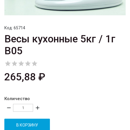
Код:
65714
Весы кухонные 5кг / 1г
B05





265,88 ₽
Количество
remove
add
В КОРЗИНУ