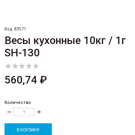
Код:
83571
Весы кухонные 10кг / 1г
SH-130





560,74 ₽
Количество
remove
add
В КОРЗИНУ