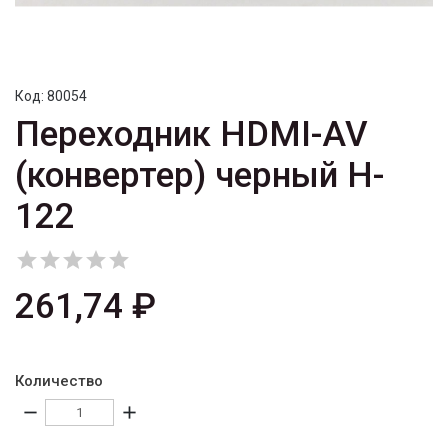
Код:
80054
Переходник HDMI-AV
(конвертер) черный H-
122





261,74 ₽
Количество
remove
add