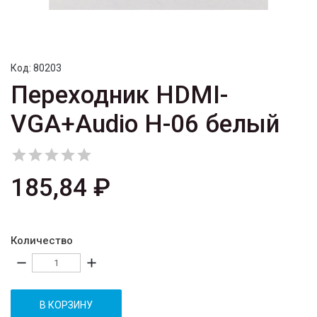
Код:
80203
Переходник HDMI-
VGA+Audio H-06 белый





185,84 ₽
Количество
remove
add
В КОРЗИНУ