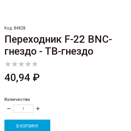
Код:
84828
Переходник F-22 BNC-
гнездо - ТВ-гнездо





40,94 ₽
Количество
remove
add
В КОРЗИНУ