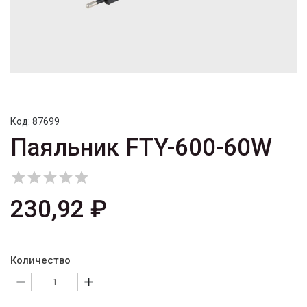
Код:
87699
Паяльник FTY-600-60W





230,92 ₽
Количество
remove
add