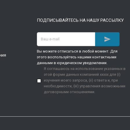
ПОДПИСЫВАЙТЕСЬ НА НАШУ РАССЫЛКУ

Вы можете отписаться в любой момент. Для
ния
этого воспользуйтесь нашими контактными
данными в юридическом уведомлении.
Я соглашаюсь на использование указанных в
этой форме данных компанией xxxxx для (i)
изучения моего запроса, (ii) ответа и, при
необходимости, (iii) управления возможными
договорными отношениями.