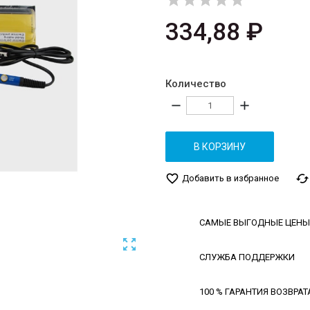





334,88 ₽
Количество
remove
add
В КОРЗИНУ
favorite_border
cached
Добавить в избранное
САМЫЕ ВЫГОДНЫЕ ЦЕНЫ

СЛУЖБА ПОДДЕРЖКИ
100 % ГАРАНТИЯ ВОЗВРАТ