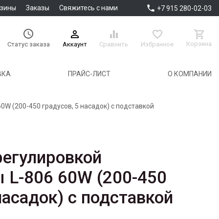

азины
Заказы
Свяжитесь с нами
+7 915 280-02-03





Корзина
Аккаунт
Сравнить
Избранное
Статус заказа
ВКА
ПРАЙС-ЛИСТ
О КОМПАНИИ
0W (200-450 градусов, 5 насадок) с подставкой
регулировкой
 L-806 60W (200-450
насадок) с подставкой