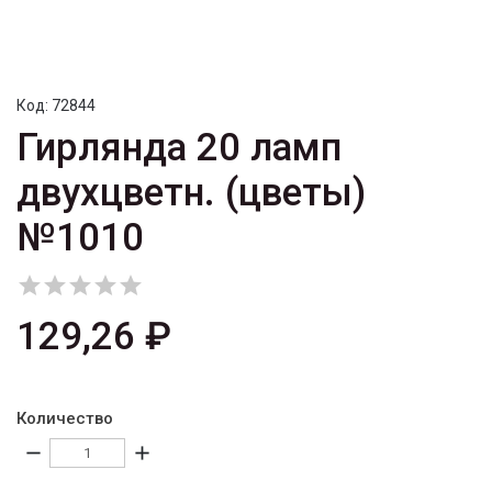
Код:
72844
Гирлянда 20 ламп
двухцветн. (цветы)
№1010





129,26 ₽
Количество
remove
add