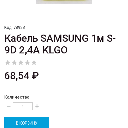
Код:
78938
Кабель SAMSUNG 1м S-
9D 2,4A KLGO





68,54 ₽
Количество
remove
add
В КОРЗИНУ