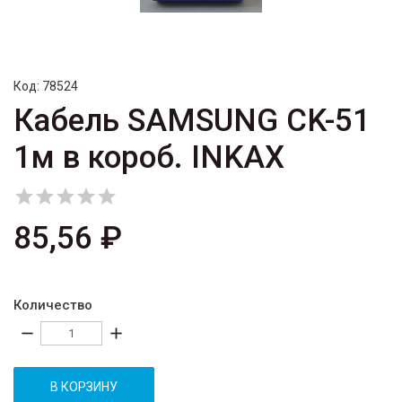
Код:
78524
Кабель SAMSUNG CK-51
1м в короб. INKAX





85,56 ₽
Количество
remove
add
В КОРЗИНУ