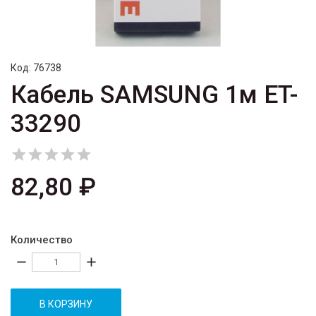
Код:
76738
Кабель SAMSUNG 1м ET-
33290





82,80 ₽
Количество
remove
add
В КОРЗИНУ