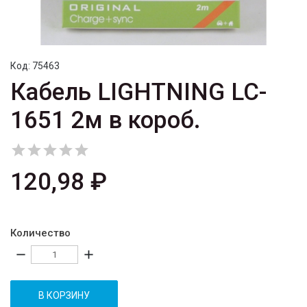
Код:
75463
Кабель LIGHTNING LC-
1651 2м в короб.





120,98 ₽
Количество
remove
add
В КОРЗИНУ