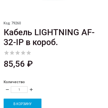
Код:
79260
Кабель LIGHTNING AF-
32-IP в короб.





85,56 ₽
Количество
remove
add
В КОРЗИНУ