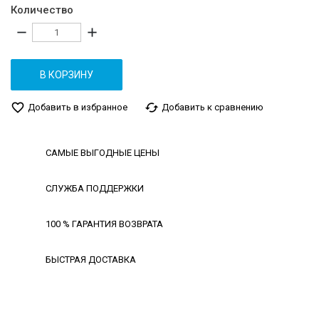
Количество
remove
add
В КОРЗИНУ
favorite_border
cached
Добавить в избранное
Добавить к сравнению
САМЫЕ ВЫГОДНЫЕ ЦЕНЫ
СЛУЖБА ПОДДЕРЖКИ
100 % ГАРАНТИЯ ВОЗВРАТА
БЫСТРАЯ ДОСТАВКА