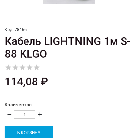
Код:
78466
Кабель LIGHTNING 1м S-
88 KLGO





114,08 ₽
Количество
remove
add
В КОРЗИНУ