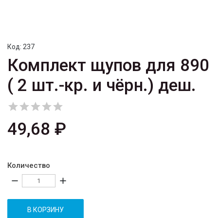
Код:
237
Комплект щупов для 890
( 2 шт.-кр. и чёрн.) деш.





49,68 ₽
Количество
remove
add
В КОРЗИНУ