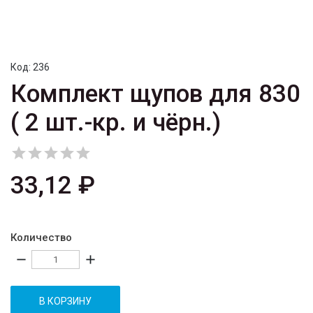
Код:
236
Комплект щупов для 830
( 2 шт.-кр. и чёрн.)





33,12 ₽
Количество
remove
add
В КОРЗИНУ