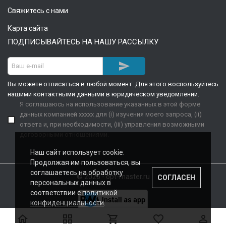
Свяжитесь с нами
Карта сайта
ПОДПИСЫВАЙТЕСЬ НА НАШУ РАССЫЛКУ

Вы можете отписаться в любой момент. Для этого воспользуйтесь
нашими контактными данными в юридическом уведомлении.
Я соглашаюсь на использование указанных в этой форме
данных компанией xxxxx для (i) изучения моего запроса, (ii)
ответа и, при необходимости, (iii) управления возможными
договорными отношениями.
Наш сайт использует cookie.
Продолжая им пользоваться, вы
соглашаетесь на обработку
© 2026 - opt-master.ru
СОГЛАСЕН
персональных данных в
соответствии с
политикой
конфиденциальности
.




