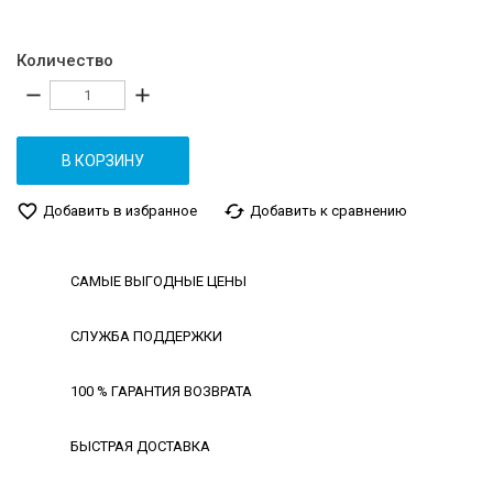
Количество
remove
add
В КОРЗИНУ
favorite_border
cached
Добавить в избранное
Добавить к сравнению
САМЫЕ ВЫГОДНЫЕ ЦЕНЫ
СЛУЖБА ПОДДЕРЖКИ
100 % ГАРАНТИЯ ВОЗВРАТА
БЫСТРАЯ ДОСТАВКА