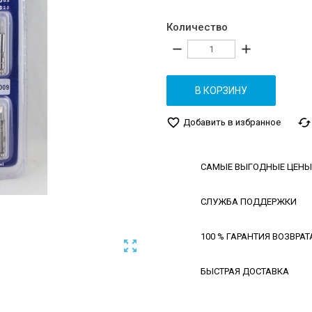
Количество
remove
add
В КОРЗИНУ
favorite_border
cached
Добавить в избранное
САМЫЕ ВЫГОДНЫЕ ЦЕНЫ
СЛУЖБА ПОДДЕРЖКИ
100 % ГАРАНТИЯ ВОЗВРАТ

БЫСТРАЯ ДОСТАВКА