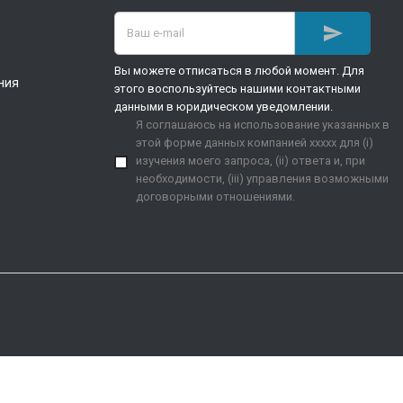

Вы можете отписаться в любой момент. Для
ния
этого воспользуйтесь нашими контактными
данными в юридическом уведомлении.
Я соглашаюсь на использование указанных в
этой форме данных компанией xxxxx для (i)
изучения моего запроса, (ii) ответа и, при
необходимости, (iii) управления возможными
договорными отношениями.