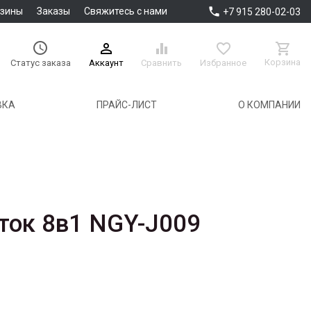

азины
Заказы
Свяжитесь с нами
+7 915 280-02-03





Корзина
Аккаунт
Сравнить
Избранное
Статус заказа
ВКА
ПРАЙС-ЛИСТ
О КОМПАНИИ
ток 8в1 NGY-J009