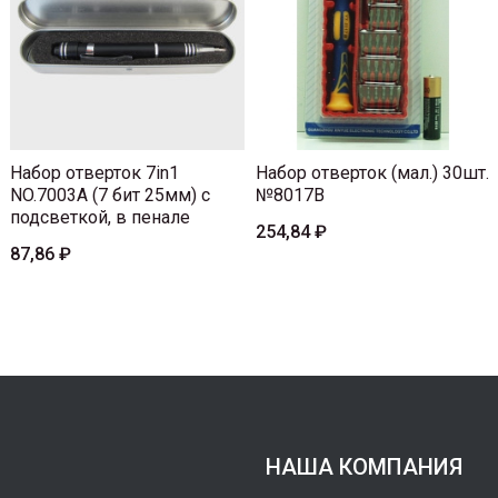
Набор отверток 7in1
Набор отверток (мал.) 30шт.
NO.7003A (7 бит 25мм) с
№8017B
подсветкой, в пенале
254,84 ₽
87,86 ₽
НАША КОМПАНИЯ