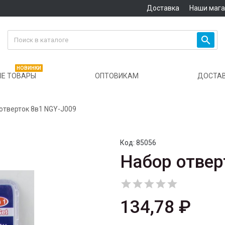
Доставка
Наши маг

НОВИНКИ
Е ТОВАРЫ
ОПТОВИКАМ
ДОСТА
отверток 8в1 NGY-J009
Код:
85056
Набор отвер





134,78 ₽