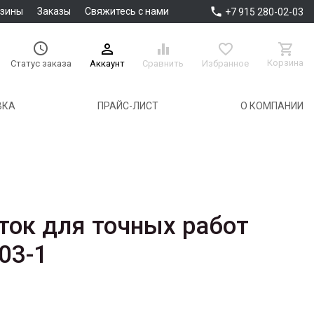

азины
Заказы
Свяжитесь с нами
+7 915 280-02-03





Корзина
Аккаунт
Сравнить
Избранное
Статус заказа
ВКА
ПРАЙС-ЛИСТ
О КОМПАНИИ
ток для точных работ
03-1