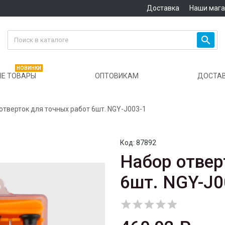
Доставка
Наши маг

НОВИНКИ
Е ТОВАРЫ
ОПТОВИКАМ
ДОСТА
отверток для точных работ 6шт. NGY-J003-1
Код:
87892
Набор отвер
6шт. NGY-J0




