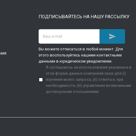
ПОДПИСЫВАЙТЕСЬ НА НАШУ РАССЫЛКУ

Вы можете отписаться в любой момент. Для
ния
этого воспользуйтесь нашими контактными
данными в юридическом уведомлении.
Я соглашаюсь на использование указанных в
этой форме данных компанией xxxxx для (i)
изучения моего запроса, (ii) ответа и, при
необходимости, (iii) управления возможными
договорными отношениями.