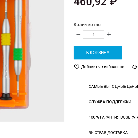
460,92 ₽
Количество
remove
add
В КОРЗИНУ
favorite_border
cached
Добавить в избранное
САМЫЕ ВЫГОДНЫЕ ЦЕНЫ
СЛУЖБА ПОДДЕРЖКИ
100 % ГАРАНТИЯ ВОЗВРАТ
БЫСТРАЯ ДОСТАВКА