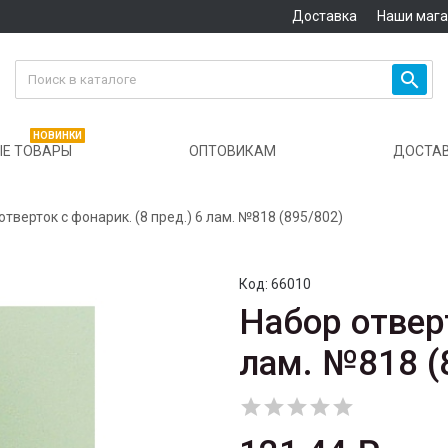
Доставка
Наши маг

НОВИНКИ
Е ТОВАРЫ
ОПТОВИКАМ
ДОСТА
отверток с фонарик. (8 пред.) 6 лам. №818 (895/802)
Код:
66010
Набор отверт
лам. №818 (




