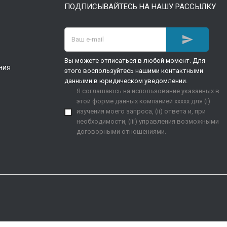
ПОДПИСЫВАЙТЕСЬ НА НАШУ РАССЫЛКУ

Вы можете отписаться в любой момент. Для
ния
этого воспользуйтесь нашими контактными
данными в юридическом уведомлении.
Я соглашаюсь на использование указанных в
этой форме данных компанией xxxxx для (i)
изучения моего запроса, (ii) ответа и, при
необходимости, (iii) управления возможными
договорными отношениями.