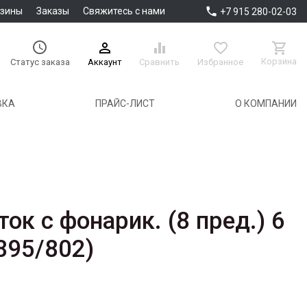

азины
Заказы
Свяжитесь с нами
+7 915 280-02-03





Корзина
Аккаунт
Сравнить
Избранное
Статус заказа
ВКА
ПРАЙС-ЛИСТ
О КОМПАНИИ
ок с фонарик. (8 пред.) 6
895/802)