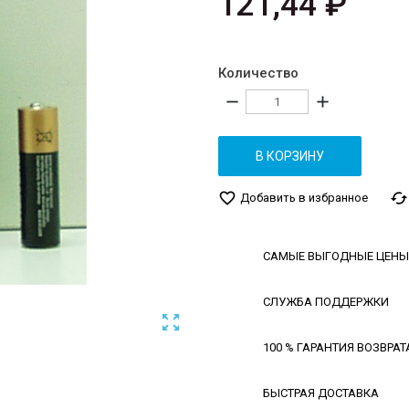
121,44 ₽
Количество
remove
add
В КОРЗИНУ
favorite_border
cached
Добавить в избранное
САМЫЕ ВЫГОДНЫЕ ЦЕНЫ
СЛУЖБА ПОДДЕРЖКИ

100 % ГАРАНТИЯ ВОЗВРАТ
БЫСТРАЯ ДОСТАВКА