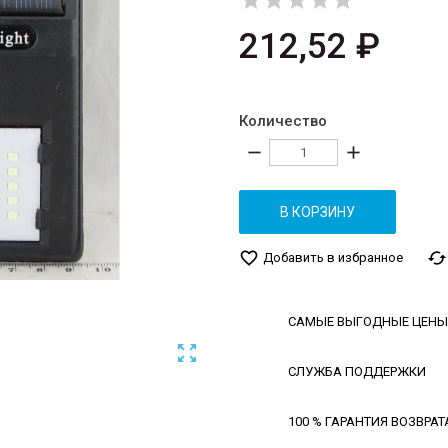





212,52 ₽
Количество
remove
add
В КОРЗИНУ
favorite_border
cached
Добавить в избранное
САМЫЕ ВЫГОДНЫЕ ЦЕНЫ

СЛУЖБА ПОДДЕРЖКИ
100 % ГАРАНТИЯ ВОЗВРАТ