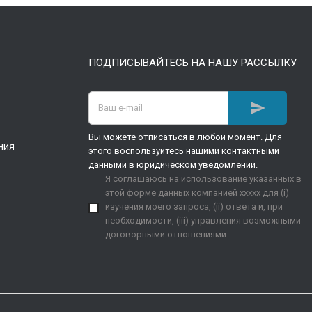
ПОДПИСЫВАЙТЕСЬ НА НАШУ РАССЫЛКУ

Вы можете отписаться в любой момент. Для
ния
этого воспользуйтесь нашими контактными
данными в юридическом уведомлении.
Я соглашаюсь на использование указанных в
этой форме данных компанией xxxxx для (i)
изучения моего запроса, (ii) ответа и, при
необходимости, (iii) управления возможными
договорными отношениями.