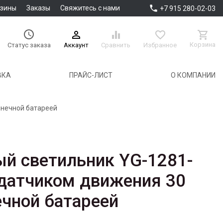

азины
Заказы
Свяжитесь с нами
+7 915 280-02-03





Корзина
Аккаунт
Сравнить
Избранное
Статус заказа
ВКА
ПРАЙС-ЛИСТ
О КОМПАНИИ
лнечной батареей
й светильник YG-1281-
 датчиком движения 30
ечной батареей