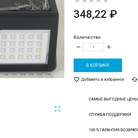





348,22 ₽
Количество
remove
add
В КОРЗИНУ
favorite_border
cached
Добавить в избранное
САМЫЕ ВЫГОДНЫЕ ЦЕНЫ

СЛУЖБА ПОДДЕРЖКИ
100 % ГАРАНТИЯ ВОЗВРАТ