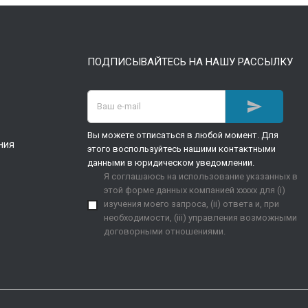
ПОДПИСЫВАЙТЕСЬ НА НАШУ РАССЫЛКУ

Вы можете отписаться в любой момент. Для
ния
этого воспользуйтесь нашими контактными
данными в юридическом уведомлении.
Я соглашаюсь на использование указанных в
этой форме данных компанией xxxxx для (i)
изучения моего запроса, (ii) ответа и, при
необходимости, (iii) управления возможными
договорными отношениями.