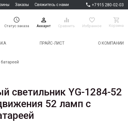

азины
Заказы
Свяжитесь с нами
+7 915 280-02-03





Корзина
Аккаунт
Сравнить
Избранное
Статус заказа
ВКА
ПРАЙС-ЛИСТ
О КОМПАНИИ
 батареей
й светильник YG-1284-52
движения 52 ламп с
атареей