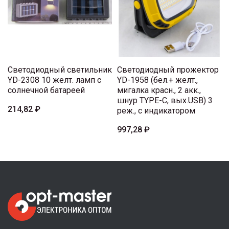
Светодиодный светильник
Светодиодный прожектор
YD-2308 10 желт. ламп с
YD-1958 (бел.+ желт.,
солнечной батареей
мигалка красн., 2 акк.,
шнур TYPE-C, вых.USB) 3
214,82 ₽
реж., с индикатором
997,28 ₽