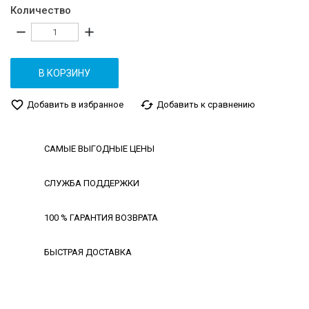
Количество
remove
add
В КОРЗИНУ
favorite_border
cached
Добавить в избранное
Добавить к сравнению
САМЫЕ ВЫГОДНЫЕ ЦЕНЫ
СЛУЖБА ПОДДЕРЖКИ
100 % ГАРАНТИЯ ВОЗВРАТА
БЫСТРАЯ ДОСТАВКА