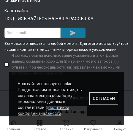
Свяжитесь с нами
Карта сайта
ПОДПИСЫВАЙТЕСЬ НА НАШУ РАССЫЛКУ

Вы можете отписаться в любой момент. Для этого воспользуйтесь
нашими контактными данными в юридическом уведомлении.
Я соглашаюсь на использование указанных в этой форме
данных компанией xxxxx для (i) изучения моего запроса, (ii)
ответа и, при необходимости, (iii) управления возможными
договорными отношениями.
Наш сайт использует cookie.
Продолжая им пользоваться, вы
соглашаетесь на обработку
© 2026 - opt-master.ru
СОГЛАСЕН
персональных данных в
соответствии с
политикой
конфиденциальности
.





Главная
Каталог
Корзина
Избранное
Аккаунт