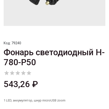
Код:
79240
Фонарь светодиодный H-
780-P50





543,26 ₽
1 LED, аккумулятор, шнур microUSB zoom