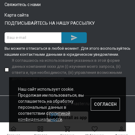
Свяжитесь с нами
Карта сайта
ПОДПИСЫВАЙТЕСЬ НА НАШУ РАССЫЛКУ

Вы можете отписаться в любой момент. Для этого воспользуйтесь
нашими контактными данными в юридическом уведомлении.
Я соглашаюсь на использование указанных в этой форме
данных компанией xxxxx для (i) изучения моего запроса, (ii)
ответа и, при необходимости, (iii) управления возможными
договорными отношениями.
Наш сайт использует cookie.
Продолжая им пользоваться, вы
соглашаетесь на обработку
© 2026 - opt-master.ru
СОГЛАСЕН
персональных данных в
соответствии с
политикой
конфиденциальности
.




