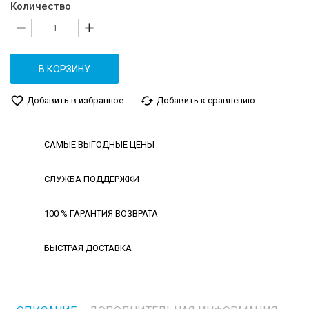
Количество
remove
add
В КОРЗИНУ
favorite_border
cached
Добавить в избранное
Добавить к сравнению
САМЫЕ ВЫГОДНЫЕ ЦЕНЫ
СЛУЖБА ПОДДЕРЖКИ
100 % ГАРАНТИЯ ВОЗВРАТА
БЫСТРАЯ ДОСТАВКА