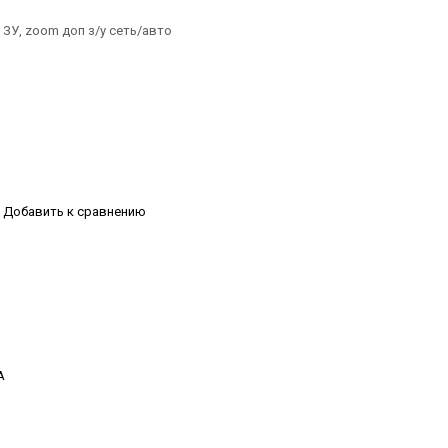
, ЗУ, zoom доп з/у сеть/авто
Добавить к сравнению
А