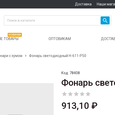
Доставка
Наши маг

НОВИНКИ
Е ТОВАРЫ
ОПТОВИКАМ
ДОСТА
нари с зумом

Фонарь светодиодный H-611-P50
Код:
78408
Фонарь свет





913,10 ₽