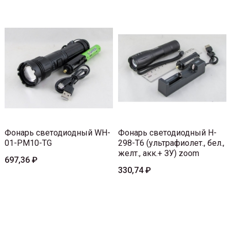
Фонарь светодиодный WH-
Фонарь светодиодный H-
01-PM10-TG
298-T6 (ультрафиолет., бел.,
желт., акк.+ ЗУ) zoom
697,36 ₽
330,74 ₽