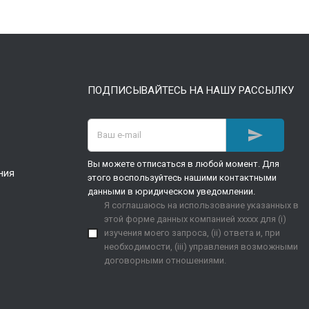
ПОДПИСЫВАЙТЕСЬ НА НАШУ РАССЫЛКУ

Вы можете отписаться в любой момент. Для
ния
этого воспользуйтесь нашими контактными
данными в юридическом уведомлении.
Я соглашаюсь на использование указанных в
этой форме данных компанией xxxxx для (i)
изучения моего запроса, (ii) ответа и, при
необходимости, (iii) управления возможными
договорными отношениями.