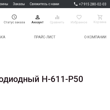

азины
Заказы
Свяжитесь с нами
+7 915 280-02-03





Корзина
Аккаунт
Сравнить
Избранное
Статус заказа
ВКА
ПРАЙС-ЛИСТ
О КОМПАНИИ
одиодный H-611-P50