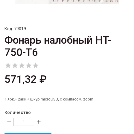
Код:
79019
Фонарь налобный HT-
750-T6





571,32 ₽
1 ярк.+ 2акк.+ шнур microUSB, с компасом, zoom
Количество
remove
add