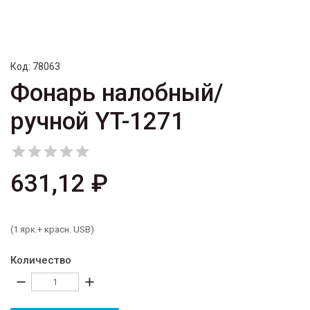
Код:
78063
Фонарь налобный/
ручной YT-1271





631,12 ₽
(1 ярк.+ красн. USB)
Количество
remove
add