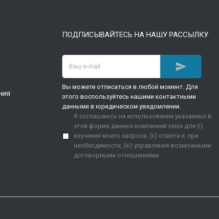
ПОДПИСЫВАЙТЕСЬ НА НАШУ РАССЫЛКУ

Вы можете отписаться в любой момент. Для
ния
этого воспользуйтесь нашими контактными
данными в юридическом уведомлении.
Я соглашаюсь на использование указанных в
этой форме данных компанией xxxxx для (i)
изучения моего запроса, (ii) ответа и, при
необходимости, (iii) управления возможными
договорными отношениями.