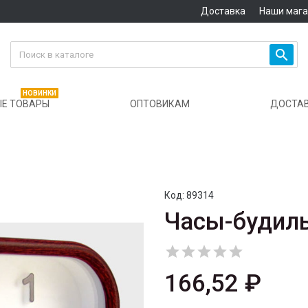
Доставка
Наши маг

НОВИНКИ
Е ТОВАРЫ
ОПТОВИКАМ
ДОСТА
Код:
89314
Часы-будиль





166,52 ₽