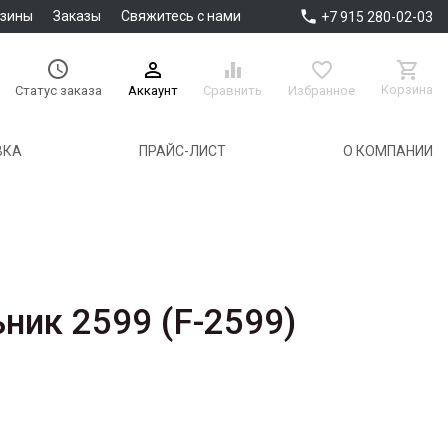

азины
Заказы
Свяжитесь с нами
+7 915 280-02-03





Корзина
Аккаунт
Сравнить
Избранное
Статус заказа
ВКА
ПРАЙС-ЛИСТ
О КОМПАНИИ
ник 2599 (F-2599)