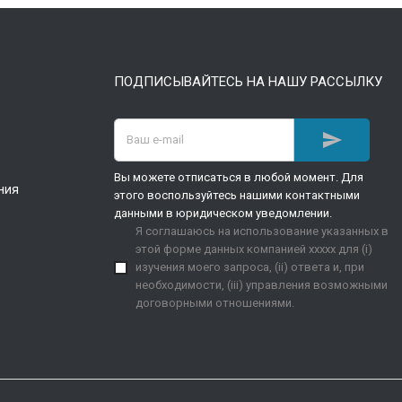
ПОДПИСЫВАЙТЕСЬ НА НАШУ РАССЫЛКУ

Вы можете отписаться в любой момент. Для
ния
этого воспользуйтесь нашими контактными
данными в юридическом уведомлении.
Я соглашаюсь на использование указанных в
этой форме данных компанией xxxxx для (i)
изучения моего запроса, (ii) ответа и, при
необходимости, (iii) управления возможными
договорными отношениями.