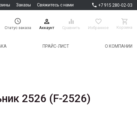

азины
Заказы
Свяжитесь с нами
+7 915 280-02-03





Корзина
Аккаунт
Сравнить
Избранное
Статус заказа
ВКА
ПРАЙС-ЛИСТ
О КОМПАНИИ
ник 2526 (F-2526)