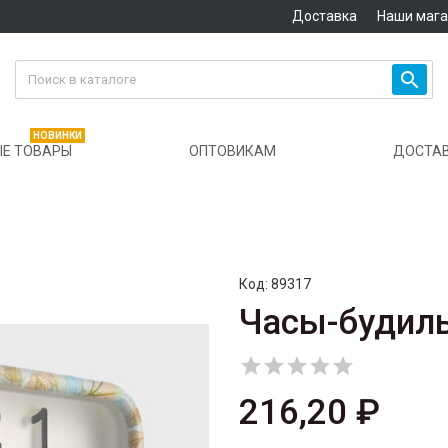
Доставка
Наши маг

НОВИНКИ
Е ТОВАРЫ
ОПТОВИКАМ
ДОСТА
Код:
89317
Часы-будиль





216,20 ₽