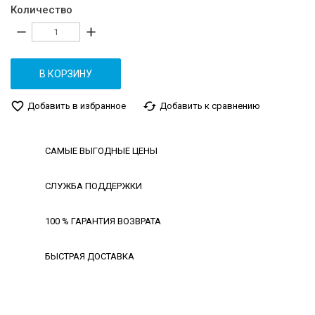
Количество
remove
add
В КОРЗИНУ
favorite_border
cached
Добавить в избранное
Добавить к сравнению
САМЫЕ ВЫГОДНЫЕ ЦЕНЫ
СЛУЖБА ПОДДЕРЖКИ
100 % ГАРАНТИЯ ВОЗВРАТА
БЫСТРАЯ ДОСТАВКА