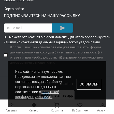
Свяжитесь с нами
Карта сайта
ПОДПИСЫВАЙТЕСЬ НА НАШУ РАССЫЛКУ

Вы можете отписаться в любой момент. Для этого воспользуйтесь
нашими контактными данными в юридическом уведомлении.
Я соглашаюсь на использование указанных в этой форме
данных компанией xxxxx для (i) изучения моего запроса, (ii)
ответа и, при необходимости, (iii) управления возможными
договорными отношениями.
Наш сайт использует cookie.
Продолжая им пользоваться, вы
соглашаетесь на обработку
© 2026 - opt-master.ru
СОГЛАСЕН
персональных данных в
соответствии с
политикой
конфиденциальности
.





Главная
Каталог
Корзина
Избранное
Аккаунт