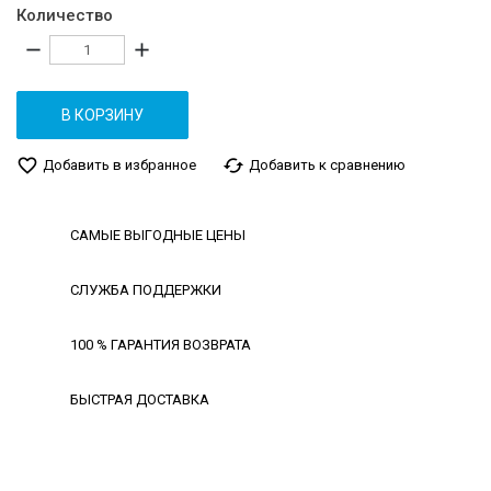
Количество
remove
add
В КОРЗИНУ
favorite_border
cached
Добавить в избранное
Добавить к сравнению
САМЫЕ ВЫГОДНЫЕ ЦЕНЫ
СЛУЖБА ПОДДЕРЖКИ
100 % ГАРАНТИЯ ВОЗВРАТА
БЫСТРАЯ ДОСТАВКА