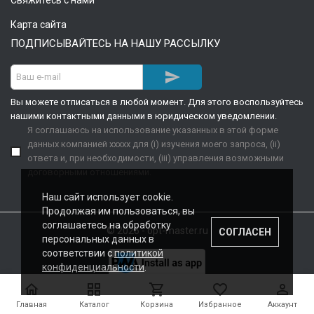
Свяжитесь с нами
Карта сайта
ПОДПИСЫВАЙТЕСЬ НА НАШУ РАССЫЛКУ

Вы можете отписаться в любой момент. Для этого воспользуйтесь
нашими контактными данными в юридическом уведомлении.
Я соглашаюсь на использование указанных в этой форме
данных компанией xxxxx для (i) изучения моего запроса, (ii)
ответа и, при необходимости, (iii) управления возможными
договорными отношениями.
Наш сайт использует cookie.
Продолжая им пользоваться, вы
соглашаетесь на обработку
© 2026 - opt-master.ru
СОГЛАСЕН
персональных данных в
соответствии с
политикой
конфиденциальности
.





Главная
Каталог
Корзина
Избранное
Аккаунт