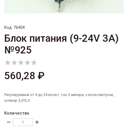
Код:
76404
Блок питания (9-24V 3A)
№925





560,28 ₽
Регулируемый от 9 до 24 вольт, ток 3 ампера, с вольтметром,
штекер 5,5*2,5
Количество
remove
add