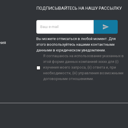
ПОДПИСЫВАЙТЕСЬ НА НАШУ РАССЫЛКУ

Вы можете отписаться в любой момент. Для
ния
этого воспользуйтесь нашими контактными
данными в юридическом уведомлении.
Я соглашаюсь на использование указанных в
этой форме данных компанией xxxxx для (i)
изучения моего запроса, (ii) ответа и, при
необходимости, (iii) управления возможными
договорными отношениями.