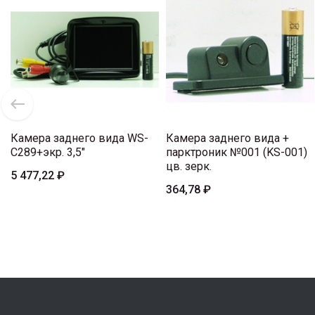
Камера заднего вида WS-
Камера заднего вида +
C289+экр. 3,5"
парктроник №001 (KS-001)
цв. зерк.
5 477,22 ₽
364,78 ₽