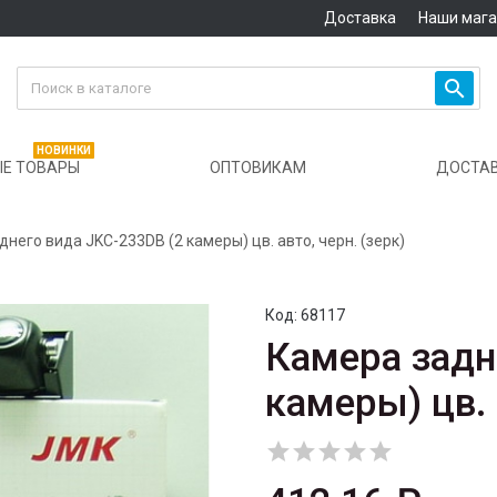
Доставка
Наши маг

НОВИНКИ
Е ТОВАРЫ
ОПТОВИКАМ
ДОСТА
него вида JKC-233DB (2 камеры) цв. авто, черн. (зерк)
Код:
68117
Камера задн
камеры) цв. 




