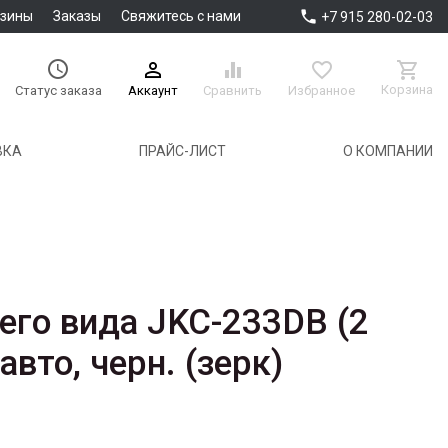

азины
Заказы
Свяжитесь с нами
+7 915 280-02-03





Корзина
Аккаунт
Сравнить
Избранное
Статус заказа
ВКА
ПРАЙС-ЛИСТ
О КОМПАНИИ
его вида JKC-233DB (2
авто, черн. (зерк)