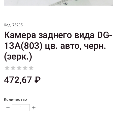
Код:
75235
Камера заднего вида DG-
13A(803) цв. авто, черн.
(зерк.)





472,67 ₽
Количество
remove
add