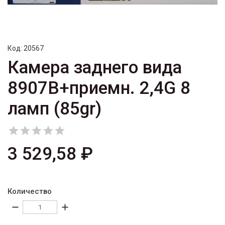
Код:
20567
Камера заднего вида
8907B+приемн. 2,4G 8
ламп (85gr)





3 529,58 ₽
Количество
remove
add