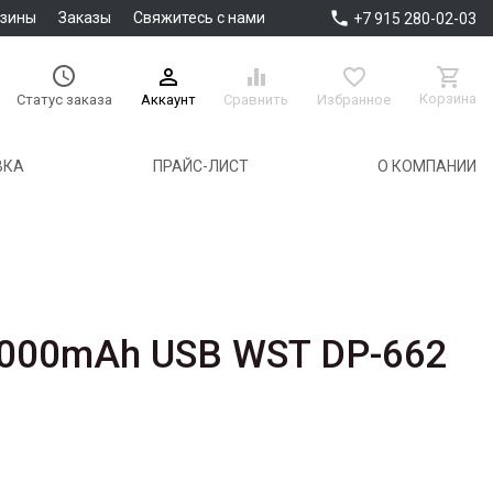

азины
Заказы
Свяжитесь с нами
+7 915 280-02-03





Корзина
Аккаунт
Сравнить
Избранное
Статус заказа
ВКА
ПРАЙС-ЛИСТ
О КОМПАНИИ
6000mAh USB WST DP-662