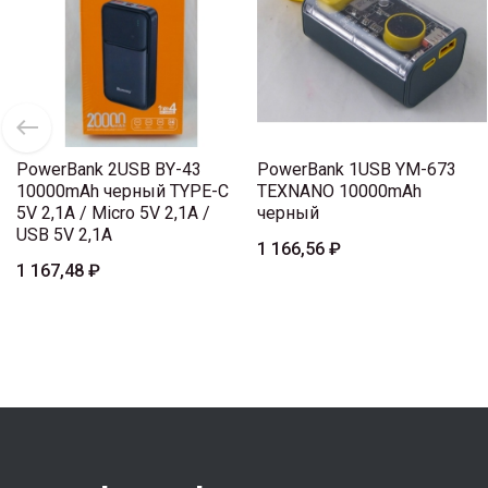
PowerBank 2USB BY-43
PowerBank 1USB YM-673
10000mAh черный TYPE-C
TEXNANO 10000mAh
5V 2,1A / Micro 5V 2,1A /
черный
USB 5V 2,1A
1 166,56 ₽
1 167,48 ₽