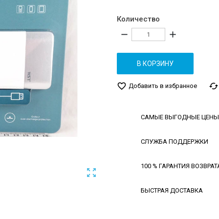
Количество
remove
add
В КОРЗИНУ
favorite_border
cached
Добавить в избранное
САМЫЕ ВЫГОДНЫЕ ЦЕНЫ
СЛУЖБА ПОДДЕРЖКИ
100 % ГАРАНТИЯ ВОЗВРАТ

БЫСТРАЯ ДОСТАВКА