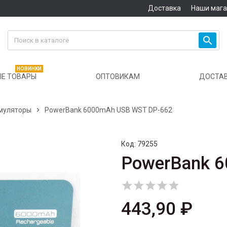
Доставка
Наши маг

НОВИНКИ
Е ТОВАРЫ
ОПТОВИКАМ
ДОСТА
муляторы

PowerBank 6000mAh USB WST DP-662
Код:
79255
PowerBank 





443,90 ₽