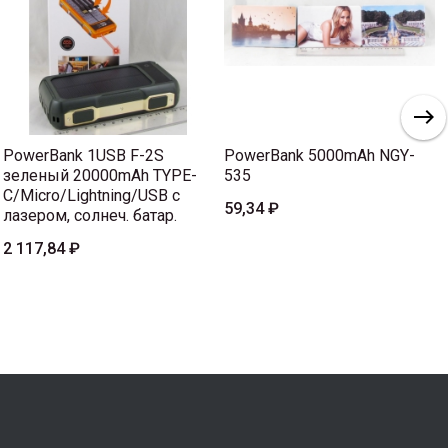
PowerBank 1USB F-2S
PowerBank 5000mAh NGY-
зеленый 20000mAh TYPE-
535
C/Micro/Lightning/USB с
59,34 ₽
лазером, солнеч. батар.
2 117,84 ₽