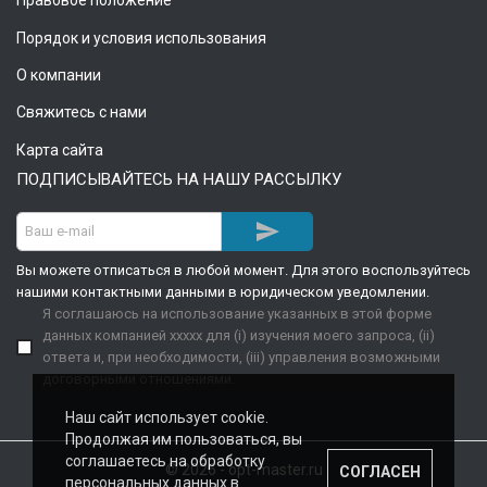
Правовое положение
Порядок и условия использования
О компании
Свяжитесь с нами
Карта сайта
ПОДПИСЫВАЙТЕСЬ НА НАШУ РАССЫЛКУ

Вы можете отписаться в любой момент. Для этого воспользуйтесь
нашими контактными данными в юридическом уведомлении.
Я соглашаюсь на использование указанных в этой форме
данных компанией xxxxx для (i) изучения моего запроса, (ii)
ответа и, при необходимости, (iii) управления возможными
договорными отношениями.
Наш сайт использует cookie.
Продолжая им пользоваться, вы
соглашаетесь на обработку
© 2026 - opt-master.ru
СОГЛАСЕН
персональных данных в