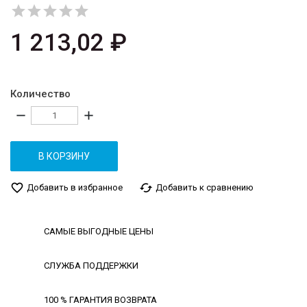





1 213,02 ₽
Количество
remove
add
В КОРЗИНУ
favorite_border
cached
Добавить в избранное
Добавить к сравнению
САМЫЕ ВЫГОДНЫЕ ЦЕНЫ
СЛУЖБА ПОДДЕРЖКИ
100 % ГАРАНТИЯ ВОЗВРАТА