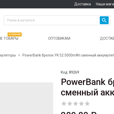
Доставка
Наши маг

НОВИНКИ
Е ТОВАРЫ
ОПТОВИКАМ
ДОСТА
муляторы

PowerBank брелок YK 52 5000mAh сменный аккумуля
Код:
89269
PowerBank б
сменный ак




