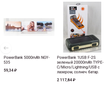
PowerBank 5000mAh NGY-
PowerBank 1USB F-2S
535
зеленый 20000mAh TYPE-
C/Micro/Lightning/USB с
59,34 ₽
лазером, солнеч. батар.
2 117,84 ₽