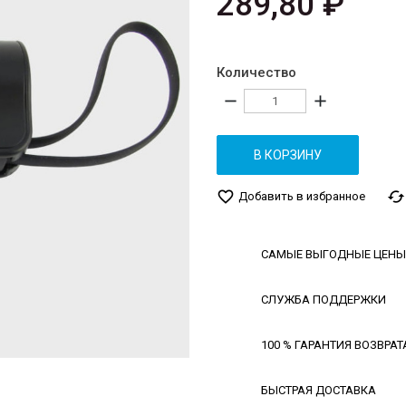
289,80 ₽
Количество
remove
add
В КОРЗИНУ
favorite_border
cached
Добавить в избранное
САМЫЕ ВЫГОДНЫЕ ЦЕНЫ
СЛУЖБА ПОДДЕРЖКИ
100 % ГАРАНТИЯ ВОЗВРАТ
БЫСТРАЯ ДОСТАВКА