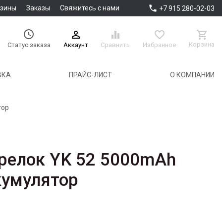

азины
Заказы
Свяжитесь с нами
+7 915 280-02-03





Корзина
Аккаунт
Сравнить
Избранное
Статус заказа
ВКА
ПРАЙС-ЛИСТ
О КОМПАНИИ
тор
релок YK 52 5000mAh
кумулятор