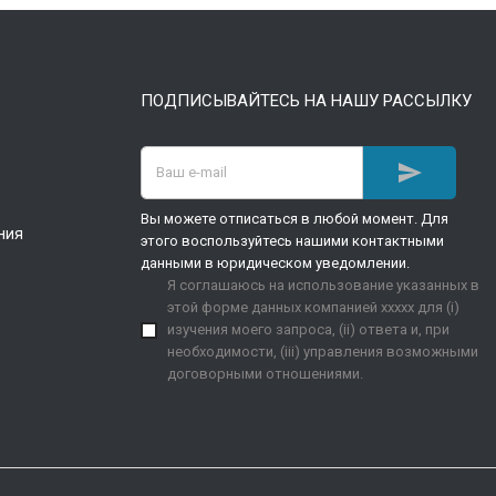
ПОДПИСЫВАЙТЕСЬ НА НАШУ РАССЫЛКУ

Вы можете отписаться в любой момент. Для
ния
этого воспользуйтесь нашими контактными
данными в юридическом уведомлении.
Я соглашаюсь на использование указанных в
этой форме данных компанией xxxxx для (i)
изучения моего запроса, (ii) ответа и, при
необходимости, (iii) управления возможными
договорными отношениями.