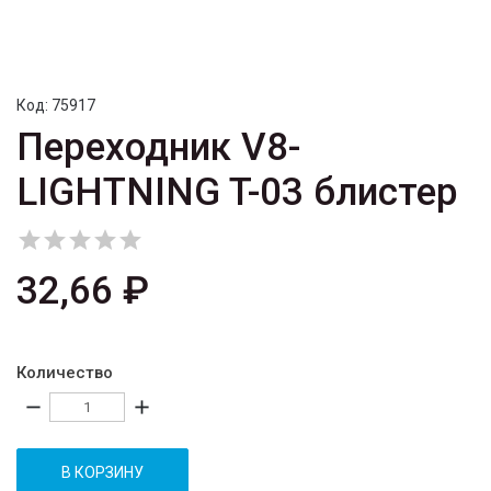
Код:
75917
Переходник V8-
LIGHTNING T-03 блистер





32,66 ₽
Количество
remove
add
В КОРЗИНУ