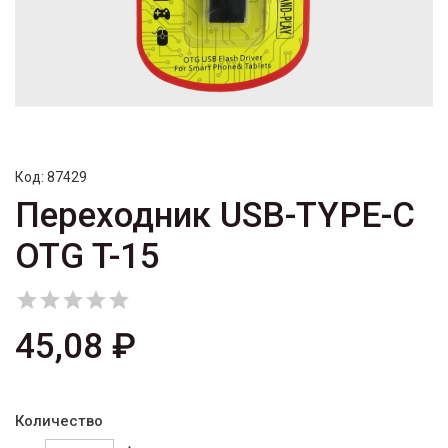
Код:
87429
Переходник USB-TYPE-C
OTG T-15





45,08 ₽
Количество