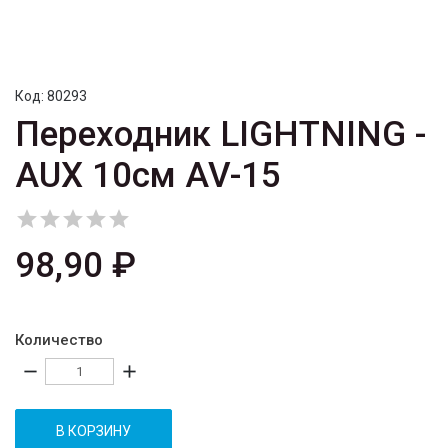
Код:
80293
Переходник LIGHTNING -
AUX 10см AV-15





98,90 ₽
Количество
remove
add
В КОРЗИНУ