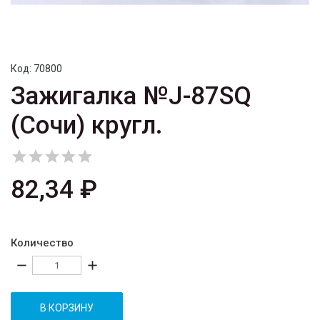
Код:
70800
Зажигалка №J-87SQ
(Сочи) кругл.





82,34 ₽
Количество
remove
add
В КОРЗИНУ