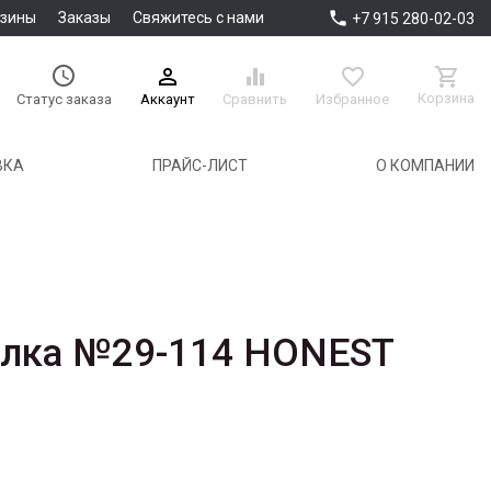

азины
Заказы
Свяжитесь с нами
+7 915 280-02-03





Корзина
Аккаунт
Сравнить
Избранное
Статус заказа
ВКА
ПРАЙС-ЛИСТ
О КОМПАНИИ
елка №29-114 HONEST