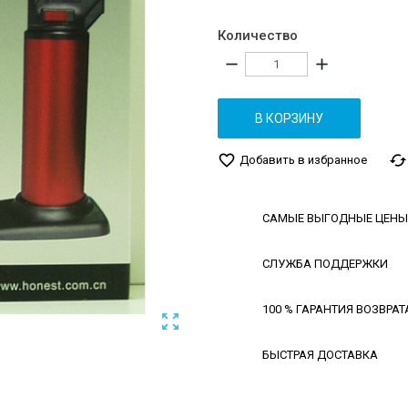
Количество
remove
add
В КОРЗИНУ
favorite_border
cached
Добавить в избранное
САМЫЕ ВЫГОДНЫЕ ЦЕНЫ
СЛУЖБА ПОДДЕРЖКИ
100 % ГАРАНТИЯ ВОЗВРАТ

БЫСТРАЯ ДОСТАВКА