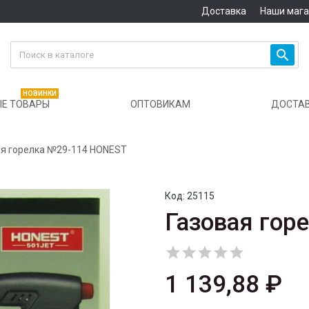
Доставка
Наши маг

НОВИНКИ
Е ТОВАРЫ
ОПТОВИКАМ
ДОСТА
ая горелка №29-114 HONEST
Код:
25115
Газовая гор





1 139,88 ₽