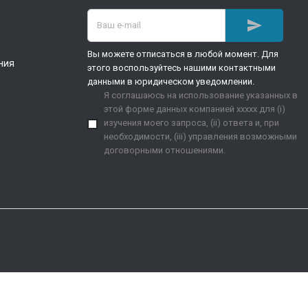

Вы можете отписаться в любой момент. Для
ния
этого воспользуйтесь нашими контактными
данными в юридическом уведомлении.
Я соглашаюсь на использование указанных в
этой форме данных компанией xxxxx для (i)
изучения моего запроса, (ii) ответа и, при
необходимости, (iii) управления возможными
договорными отношениями.