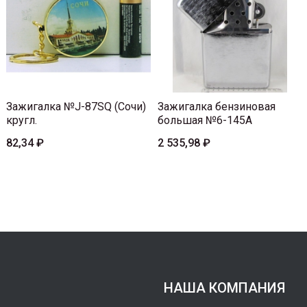
Зажигалка №J-87SQ (Сочи)
Зажигалка бензиновая
кругл.
большая №6-145A
82,34 ₽
2 535,98 ₽
НАША КОМПАНИЯ