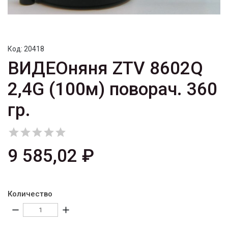
Код:
20418
ВИДЕОняня ZTV 8602Q
2,4G (100м) поворач. 360
гр.





9 585,02 ₽
Количество
remove
add